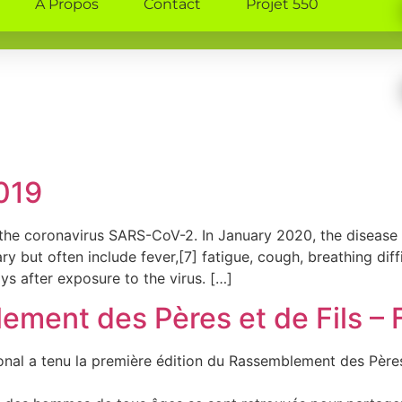
A Propos
Contact
Projet 550
Zanguéra-Sanyramé, Lomé, Togo
A propos
Contact
Projet 550
019
the coronavirus SARS-CoV-2. In January 2020, the disease 
t often include fever,[7] fatigue, cough, breathing difficu
 after exposure to the virus. […]
ement des Pères et de Fils –
nal a tenu la première édition du Rassemblement des Pères