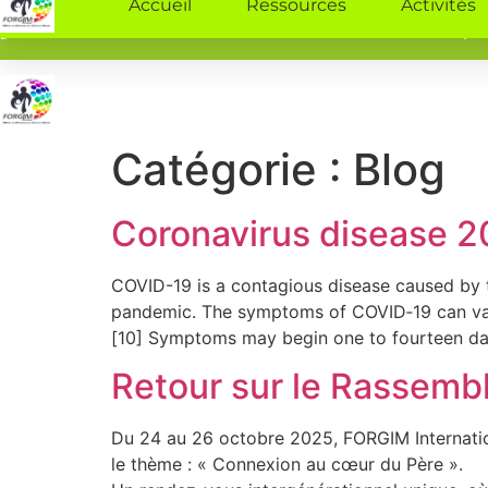
Accueil
Ressources
Activités
+228 96 86 69 62
contact@forgiminternational.org
Accueil
Ressources
Activités
Catégorie :
Blog
Coronavirus disease 2
COVID-19 is a contagious disease caused by 
pandemic. The symptoms of COVID‑19 can vary bu
[10] Symptoms may begin one to fourteen days
Retour sur le Rassembl
Du 24 au 26 octobre 2025, FORGIM Internatio
le thème : « Connexion au cœur du Père ».