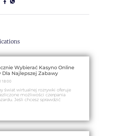
ications
cznie Wybierać Kasyno Online
 Dla Najlepszej Zabawy
18:00
 świat wirtualnej rozrywki oferuje
ezliczone możliwości czerpania
azardu. Jeśli chcesz sprawdzić