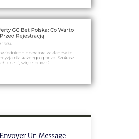
ferty GG Bet Polska: Co Warto
Przed Rejestracją
16:34
wiedniego operatora zakładów to
ecyzja dla każdego gracza. Szukasz
ch opinii, więc sprawdź
Envoyer Un Message