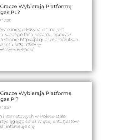
 Gracze Wybierają Platformę
egas PL?
17:20
wiedniego kasyna online jest
la każdego fana hazardu. Sprawdź
a stronie https://pl.quora.com/Vulkan-
ozlicza-si%C4%99-w-
t%C3%B3wkach/
 Gracze Wybierają Platformę
gas Pl?
16:57
n internetowych w Polsce stale
rzyciągając coraz więcej entuzjastów
śli interesuje cię