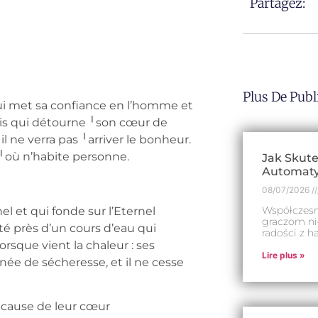
Partagez:
Plus De Publ
qui met sa confiance en l’homme et
ais qui détourne ╵son cœur de
il ne verra pas ╵arriver le bonheur.
 ╵où n’habite personne.
Jak Skute
Automaty
08/07/2026
Współczesny
l et qui fonde sur l’Eternel
graczom ni
té près d’un cours d’eau qui
radości z h
orsque vient la chaleur : ses
Lire plus »
année de sécheresse, et il ne cesse
 cause de leur cœur