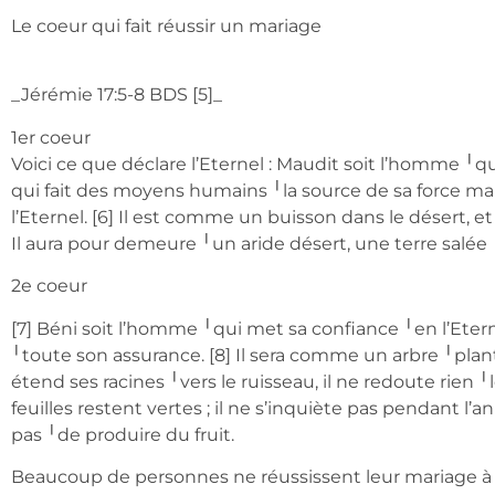
Le coeur qui fait réussir un mariage
_‭Jérémie 17:5-8 BDS‬ [5]_
1er coeur
Voici ce que déclare l’Eternel : Maudit soit l’homme ╵
qui fait des moyens humains ╵la source de sa force m
l’Eternel. [6] Il est comme un buisson dans le désert, et 
Il aura pour demeure ╵un aride désert, une terre salée
2e coeur
[7] Béni soit l’homme ╵qui met sa confiance ╵en l’Eterne
╵toute son assurance. [8] Il sera comme un arbre ╵plan
étend ses racines ╵vers le ruisseau, il ne redoute rien ╵l
feuilles restent vertes ; il ne s’inquiète pas pendant l’
pas ╵de produire du fruit.
Beaucoup de personnes ne réussissent leur mariage à