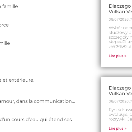
Dlaczego
 famille
Vulkan V
08/07/2026
orce
Wybór odpo
kluczowy d
szczegóły n
Vegas-PL-r
mille
z%C5%82o
Lire plus »
 et extérieure.
Dlaczego
Vulkan Ve
l’amour, dans la communication…
08/07/2026
Rynek kasy
ewoluuje, p
rozrywki. Je
’un cours d’eau qui étend ses
Lire plus »