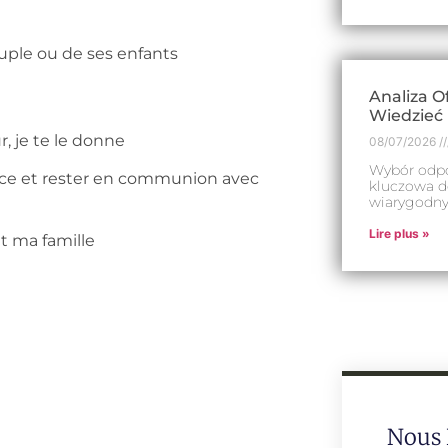
ouple ou de ses enfants
Analiza O
Wiedzieć 
, je te le donne
08/07/2026
Wybór odpo
ance et rester en communion avec
kluczowa d
wiarygodny
Lire plus »
t ma famille
Nous 