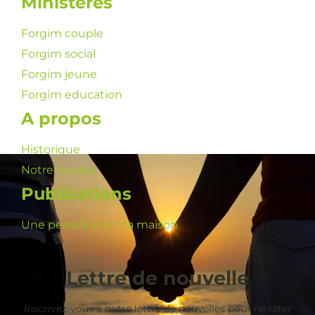
Ministères
Forgim couple
Forgim social
Forgim jeune
Forgim education
A propos
Historique
Notre équipe
Publications
Une pensée pour ta maison
Lettre de nouvelle
Inscrivez-vous à notre lettre de nouvelles pour ne rater